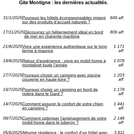
Gite Montigne : les dernières actualités.
31/1/2026
Pourquoi les hôtels écoresponsables misent
849 aff.
sur des produits d’accueil naturels ?
17/11/2025
Découvrez un hébergement idéal en bord
809 aff.
de mer en charente-maritime
21/8/2025
Vivre une expérience authentique sur le long
1 171
terme à maurice
aff.
18/8/2025
Retour d’expérience : vivre en mobil home à
1 078
montalivet toute l’année
aff.
27/7/2025
Pourquoi choisir un camping avec piscine
1 203
couverte en haute-loire ?
aff.
19/7/2025
Pourquoi choisir un camping en bord de
1 178
rivière dans le Gard ?
aff.
14/7/2025
Comment assurer le confort de votre chien
1 441
en camping ?
aff.
08/7/2025
Comment optimiser l’aménagement de votre
2 148
mobil-home dans le luberon ?
aff.
05/6/2025
Athome résidence : le confort d’un hôtel avec
3 811