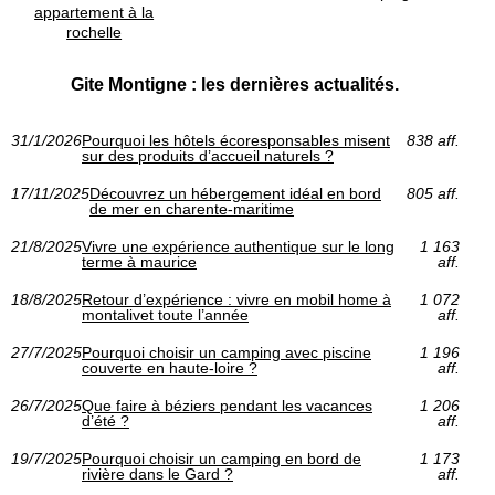
appartement à la
rochelle
Gite Montigne : les dernières actualités.
31/1/2026
Pourquoi les hôtels écoresponsables misent
838 aff.
sur des produits d’accueil naturels ?
17/11/2025
Découvrez un hébergement idéal en bord
805 aff.
de mer en charente-maritime
21/8/2025
Vivre une expérience authentique sur le long
1 163
terme à maurice
aff.
18/8/2025
Retour d’expérience : vivre en mobil home à
1 072
montalivet toute l’année
aff.
27/7/2025
Pourquoi choisir un camping avec piscine
1 196
couverte en haute-loire ?
aff.
26/7/2025
Que faire à béziers pendant les vacances
1 206
d’été ?
aff.
19/7/2025
Pourquoi choisir un camping en bord de
1 173
rivière dans le Gard ?
aff.