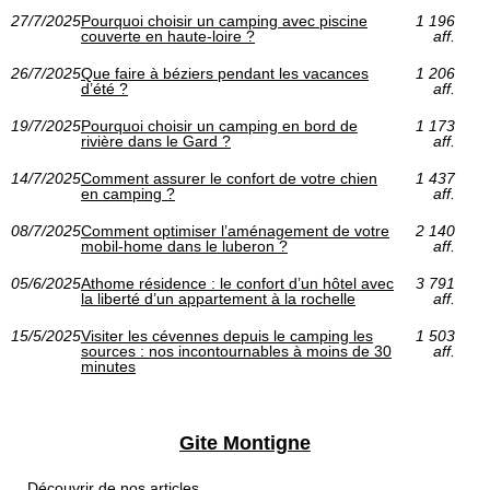
27/7/2025
Pourquoi choisir un camping avec piscine
1 196
couverte en haute-loire ?
aff.
26/7/2025
Que faire à béziers pendant les vacances
1 206
d’été ?
aff.
19/7/2025
Pourquoi choisir un camping en bord de
1 173
rivière dans le Gard ?
aff.
14/7/2025
Comment assurer le confort de votre chien
1 437
en camping ?
aff.
08/7/2025
Comment optimiser l’aménagement de votre
2 140
mobil-home dans le luberon ?
aff.
05/6/2025
Athome résidence : le confort d’un hôtel avec
3 791
la liberté d’un appartement à la rochelle
aff.
15/5/2025
Visiter les cévennes depuis le camping les
1 503
sources : nos incontournables à moins de 30
aff.
minutes
Gite Montigne
Découvrir de nos articles