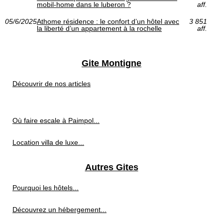
mobil-home dans le luberon ?
aff.
05/6/2025
Athome résidence : le confort d’un hôtel avec
3 851
la liberté d’un appartement à la rochelle
aff.
Gite Montigne
Découvrir de nos articles
Où faire escale à Paimpol...
Location villa de luxe...
Autres Gites
Pourquoi les hôtels...
Découvrez un hébergement...