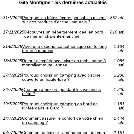
Gite Montigne : les dernières actualités.
31/1/2026
Pourquoi les hôtels écoresponsables misent
857 aff.
sur des produits d’accueil naturels ?
17/11/2025
Découvrez un hébergement idéal en bord
816 aff.
de mer en charente-maritime
21/8/2025
Vivre une expérience authentique sur le long
1 184
terme à maurice
aff.
18/8/2025
Retour d’expérience : vivre en mobil home à
1 085
montalivet toute l’année
aff.
27/7/2025
Pourquoi choisir un camping avec piscine
1 208
couverte en haute-loire ?
aff.
26/7/2025
Que faire à béziers pendant les vacances
1 220
d’été ?
aff.
19/7/2025
Pourquoi choisir un camping en bord de
1 181
rivière dans le Gard ?
aff.
14/7/2025
Comment assurer le confort de votre chien
1 444
en camping ?
aff.
08/7/2025
Comment optimiser l’aménagement de votre
2 151