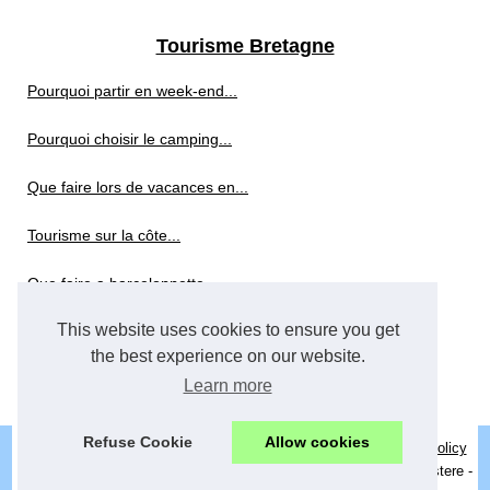
Tourisme Bretagne
Pourquoi partir en week-end...
Pourquoi choisir le camping...
Que faire lors de vacances en...
Tourisme sur la côte...
Que faire a barcelonnette...
This website uses cookies to ensure you get
Demi-pension : conseils pour...
the best experience on our website.
Pourquoi choisir le tarn pour...
Learn more
Refuse Cookie
Allow cookies
© 2026
Gitemontigne.com
|
Découvrir de nos articles
|
Cookies Policy
Location villa Bretagne - Villa de luxe Bretagne - Gite de luxe Finistere -