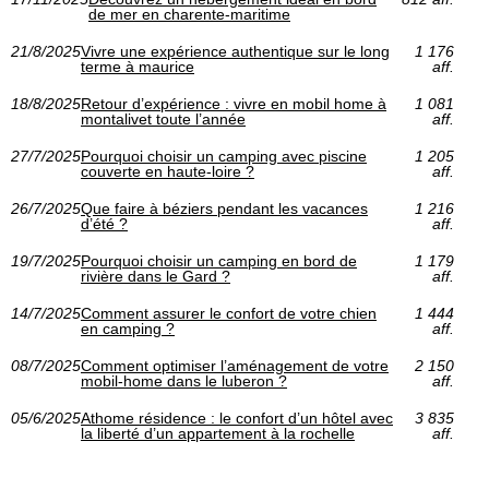
de mer en charente-maritime
21/8/2025
Vivre une expérience authentique sur le long
1 176
terme à maurice
aff.
18/8/2025
Retour d’expérience : vivre en mobil home à
1 081
montalivet toute l’année
aff.
27/7/2025
Pourquoi choisir un camping avec piscine
1 205
couverte en haute-loire ?
aff.
26/7/2025
Que faire à béziers pendant les vacances
1 216
d’été ?
aff.
19/7/2025
Pourquoi choisir un camping en bord de
1 179
rivière dans le Gard ?
aff.
14/7/2025
Comment assurer le confort de votre chien
1 444
en camping ?
aff.
08/7/2025
Comment optimiser l’aménagement de votre
2 150
mobil-home dans le luberon ?
aff.
05/6/2025
Athome résidence : le confort d’un hôtel avec
3 835
la liberté d’un appartement à la rochelle
aff.