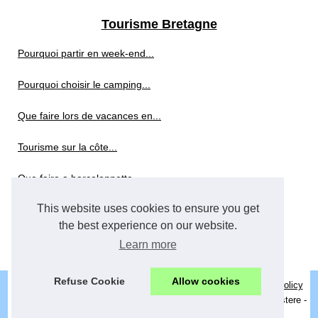
Tourisme Bretagne
Pourquoi partir en week-end...
Pourquoi choisir le camping...
Que faire lors de vacances en...
Tourisme sur la côte...
Que faire a barcelonnette...
This website uses cookies to ensure you get
Demi-pension : conseils pour...
the best experience on our website.
Pourquoi choisir le tarn pour...
Learn more
Refuse Cookie
Allow cookies
© 2026
Gitemontigne.com
|
Découvrir de nos articles
|
Cookies Policy
Location villa Bretagne - Villa de luxe Bretagne - Gite de luxe Finistere -
Louer une villa luxueuse en Bretagne