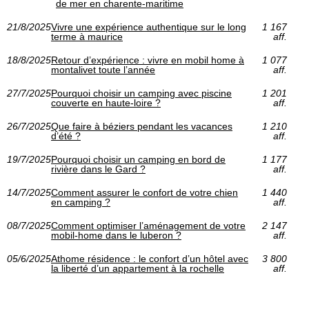
de mer en charente-maritime
21/8/2025
Vivre une expérience authentique sur le long
1 167
terme à maurice
aff.
18/8/2025
Retour d’expérience : vivre en mobil home à
1 077
montalivet toute l’année
aff.
27/7/2025
Pourquoi choisir un camping avec piscine
1 201
couverte en haute-loire ?
aff.
26/7/2025
Que faire à béziers pendant les vacances
1 210
d’été ?
aff.
19/7/2025
Pourquoi choisir un camping en bord de
1 177
rivière dans le Gard ?
aff.
14/7/2025
Comment assurer le confort de votre chien
1 440
en camping ?
aff.
08/7/2025
Comment optimiser l’aménagement de votre
2 147
mobil-home dans le luberon ?
aff.
05/6/2025
Athome résidence : le confort d’un hôtel avec
3 800
la liberté d’un appartement à la rochelle
aff.